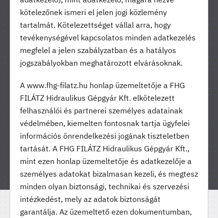
kötelezőnek ismeri el jelen jogi közlemény
tartalmát. Kötelezettséget vállal arra, hogy
FHG FILATZ GÉPGYÁR - 1989-ben alakított családi vállalkozás
tevékenységével kapcsolatos minden adatkezelés
hisz abban, hogy elhivatott munkával, szakértelemmel tudja
megfelel a jelen szabályzatban és a hatályos
kiszolgálni üzleti partnereit
jogszabályokban meghatározott elvárásoknak.
A www.fhg-filatz.hu honlap üzemeltetője a FHG
FILÁTZ Hidraulikus Gépgyár Kft. elkötelezett
FHG Filátz Hidraulikus Gépgyár Kft.
felhasználói és partnerei személyes adatainak
Hungary, 9484 Pereszteg, Ipar utca 9.
védelmében, kiemelten fontosnak tartja ügyfelei
információs önrendelkezési jogának tiszteletben
tartását. A FHG FILÁTZ Hidraulikus Gépgyár Kft.,
Copyright © FHG Filátz Hidraulikus Gépgyár Kft. All
mint ezen honlap üzemeltetője és adatkezelője a
rigths reserved. Webdesign by
Voov.
személyes adatokat bizalmasan kezeli, és megtesz
minden olyan biztonsági, technikai és szervezési
intézkedést, mely az adatok biztonságát
garantálja. Az üzemeltető ezen dokumentumban,