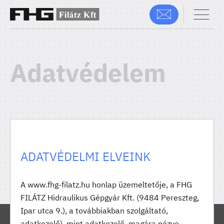
Adatvédelem
ADATVÉDELMI ELVEINK
A www.fhg-filatz.hu honlap üzemeltetője, a FHG
FILÁTZ Hidraulikus Gépgyár Kft. (9484 Pereszteg,
Ipar utca 9.), a továbbiakban szolgáltató,
adatkezelő), mint adatkezelő, magára nézve