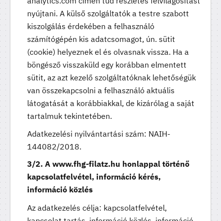
analytics.com címen tud részletes felvilágosítást
nyújtani. A külső szolgáltatók a testre szabott
kiszolgálás érdekében a felhasználó
számítógépén kis adatcsomagot, ún. sütit
(cookie) helyeznek el és olvasnak vissza. Ha a
böngésző visszaküld egy korábban elmentett
sütit, az azt kezelő szolgáltatóknak lehetőségük
van összekapcsolni a felhasználó aktuális
látogatását a korábbiakkal, de kizárólag a saját
tartalmuk tekintetében.
Adatkezelési nyilvántartási szám: NAIH-
144082/2018.
3/2. A www.fhg-filatz.hu honlappal történő
kapcsolatfelvétel, információ kérés,
információ közlés
Az adatkezelés célja: kapcsolatfelvétel,
kapcsolat tartás, információ közlés, információ