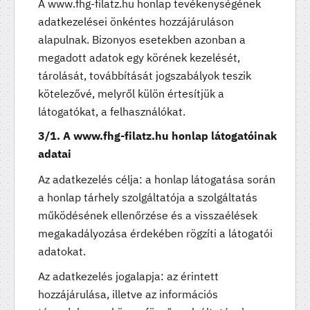
A www.fhg-filatz.hu honlap tevékenységének
adatkezelései önkéntes hozzájáruláson
alapulnak. Bizonyos esetekben azonban a
megadott adatok egy körének kezelését,
tárolását, továbbítását jogszabályok teszik
kötelezővé, melyről külön értesítjük a
látogatókat, a felhasználókat.
3/1. A www.fhg-filatz.hu honlap látogatóinak
adatai
Az adatkezelés célja: a honlap látogatása során
a honlap tárhely szolgáltatója a szolgáltatás
működésének ellenőrzése és a visszaélések
megakadályozása érdekében rögzíti a látogatói
adatokat.
Az adatkezelés jogalapja: az érintett
hozzájárulása, illetve az információs