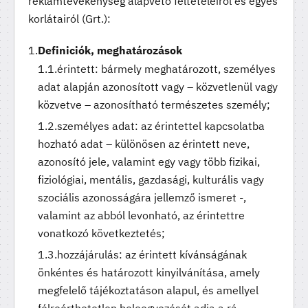
reklámtevékenység alapvető feltételeiről és egyes
korlátairól (Grt.):
Definiciók, meghatározások
érintett: bármely meghatározott, személyes
adat alapján azonosított vagy – közvetlenül vagy
közvetve – azonosítható természetes személy;
személyes adat: az érintettel kapcsolatba
hozható adat – különösen az érintett neve,
azonosító jele, valamint egy vagy több fizikai,
fiziológiai, mentális, gazdasági, kulturális vagy
szociális azonosságára jellemző ismeret -,
valamint az abból levonható, az érintettre
vonatkozó következtetés;
hozzájárulás: az érintett kívánságának
önkéntes és határozott kinyilvánítása, amely
megfelelő tájékoztatáson alapul, és amellyel
félreérthetetlen beleegyezését adja a rá