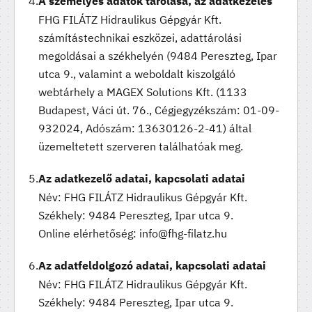
A személyes adatok tárolása, az adatkezelés
FHG FILÁTZ Hidraulikus Gépgyár Kft.
számítástechnikai eszközei, adattárolási
megoldásai a székhelyén (9484 Pereszteg, Ipar
utca 9., valamint a weboldalt kiszolgáló
webtárhely a MAGEX Solutions Kft. (1133
Budapest, Váci út. 76., Cégjegyzékszám: 01-09-
932024, Adószám: 13630126-2-41) által
üzemeltetett szerveren találhatóak meg.
Az adatkezelő adatai, kapcsolati adatai
Név: FHG FILÁTZ Hidraulikus Gépgyár Kft.
Székhely: 9484 Pereszteg, Ipar utca 9.
Online elérhetőség: info@fhg-filatz.hu
Az adatfeldolgozó adatai, kapcsolati adatai
Név: FHG FILÁTZ Hidraulikus Gépgyár Kft.
Székhely: 9484 Pereszteg, Ipar utca 9.