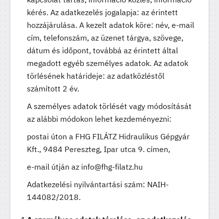
kérés. Az adatkezelés jogalapja: az érintett
hozzájárulása. A kezelt adatok köre: név, e-mail
cím, telefonszám, az üzenet tárgya, szövege,
dátum és időpont, továbbá az érintett által
megadott egyéb személyes adatok. Az adatok
törlésének határideje: az adatközléstől
számított 2 év.
A személyes adatok törlését vagy módosítását
az alábbi módokon lehet kezdeményezni:
postai úton a FHG FILÁTZ Hidraulikus Gépgyár
Kft., 9484 Pereszteg, Ipar utca 9. címen,
e-mail útján az info@fhg-filatz.hu
Adatkezelési nyilvántartási szám: NAIH-
144082/2018.