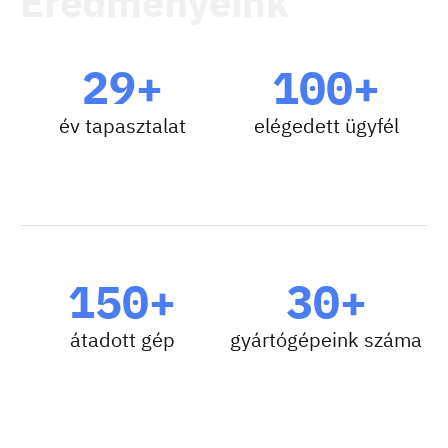
Eredményeink
29+
100+
év tapasztalat
elégedett ügyfél
150+
30+
átadott gép
gyártógépeink száma