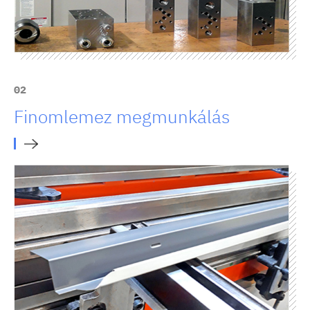
02
Finomlemez megmunkálás