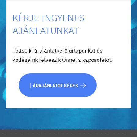
KÉRJE INGYENES
AJÁNLATUNKAT
Töltse ki árajánlatkérő űrlapunkat és
kollégáink felveszik Önnel a kapcsolatot.
ÁRAJÁNLATOT KÉREK